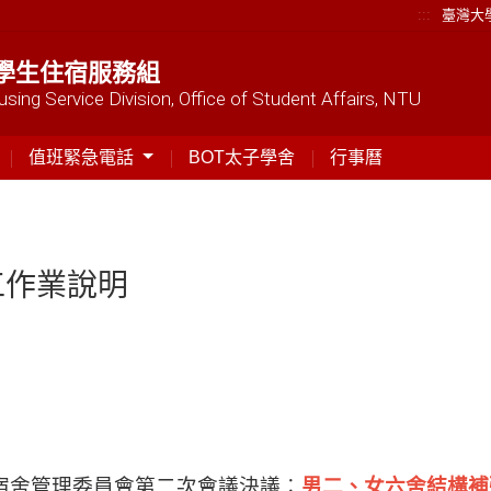
:::
臺灣大
學生住宿服務組
sing Service Division, Office of Student Affairs, NTU
值班緊急電話
BOT太子學舍
行事曆
工作業說明
學期學生宿舍管理委員會第二次會議決議︰
男二、女六舍結構補